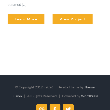
euismod [...]
Learn More
View Project
© Copyright 2012 -
2026 | Avada Theme by
Theme
Fusion
| All Rights Reserved | Powered by
WordPress
Dribbble
Facebook
Twitter